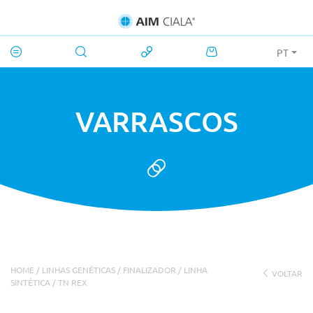
PT
VARRASCOS
HOME
/
LINHAS GENÉTICAS
/
FINALIZADOR
/
LINHA
VOLTAR
SINTÉTICA
/ TN REX