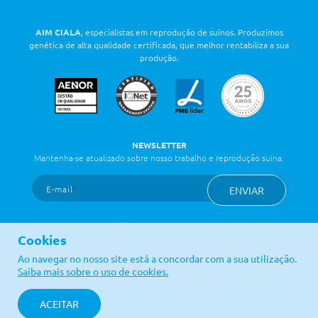
AIM CIALA
, especialistas em reprodução de suínos. Produzimos
genética de alta qualidade certificada, que melhor rentabiliza a sua
produção.
NEWSLETTER
Mantenha-se atualizado sobre nosso trabalho e reprodução suína.
ENVIAR
Cookies
Ao navegar no nosso site está a concordar com a sua utilização.
LINKS ÚTEIS
Saiba mais sobre o uso de cookies.
Política de Qualidade
Contactos
Política de Privacidade
Livro de Reclamações
ACEITAR