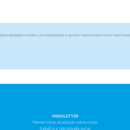
 dados pessoais e aceito o processamento e uso dos mesmos para os fins mencionad
NEWSLETTER
Mantenha-se atualizado sobre nosso
trabalho e reprodução suína.