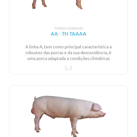
TOPIGS NORSVIN
AA - TN TAAAA
A linha A, tem como principal característica a
robustez das porcas e da sua descendência, é
uma porca adaptada a condições climáticas
desafiadoras que produzem F1’s de rápido
crescimento e robustas. Caracteriza-se por
uma alta fertilidade, alta capacidade de
ingestão e com boa qualidade de carcaça.