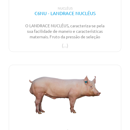
NUCLÉUS
C6NU - LANDRACE NUCLÉUS
O LANDRACE NUCLÉUS, caracteriza-se pela
sua facilidade de maneio e características
maternais. Fruto da pressão de seleção
orientada para as necessidades do mercado
apresenta uma elevada prolificidade,
qualidade de leitão ao nascimento e
excelentes aptidões leiteiras. Apresenta ainda
comprimento e qualidade de carcaça, que
fazem desta raça uma excelente opção para a
linha maternal para o mercado de leitão de
assar.