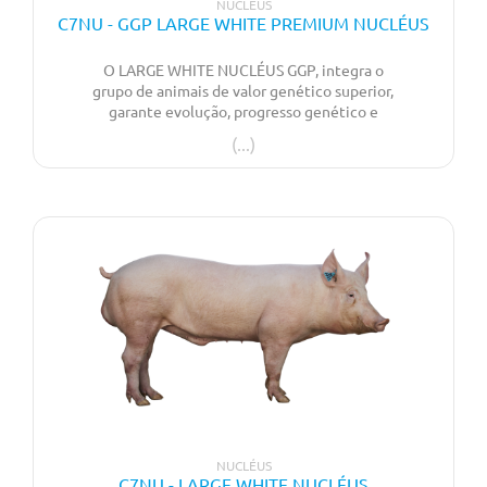
NUCLÉUS
C7NU - GGP LARGE WHITE PREMIUM NUCLÉUS
O LARGE WHITE NUCLÉUS GGP, integra o
grupo de animais de valor genético superior,
garante evolução, progresso genético e
maximização dos resultados zootécnicos. A
pensar no plano de melhoramento em que a
evolução genética está apenas baseada na
introdução de sémen do exterior.
NUCLÉUS
C7NU - LARGE WHITE NUCLÉUS