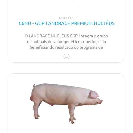
NUCLÉUS
C6NU - GGP LANDRACE PREMIUM NUCLÉUS
O LANDRACE NUCLÉUS GGP, integra o grupo
de animais de valor genético superior, e ao
beneficiar do resultado do programa de
seleção genómica a que foi sujeita esta linha,
garante evolução, progresso genético e
maximização dos resultados zootécnicos. Alia
excelentes resultados reprodutivos, com a
robustez, facilidade de maneio e
comprimento e qualidade de carcaça.