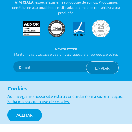
AIM CIALA
, especialistas em reprodução de suínos. Produzimos
genética de alta qualidade certificada, que melhor rentabiliza a sua
produção.
NEWSLETTER
Mantenha-se atualizado sobre nosso trabalho e reprodução suína.
ENVIAR
Cookies
Ao navegar no nosso site está a concordar com a sua utilização.
LINKS ÚTEIS
Saiba mais sobre o uso de cookies.
Política de Qualidade
Contactos
Política de Privacidade
Livro de Reclamações
ACEITAR
AIM CIALA © Todos os direitos reservados