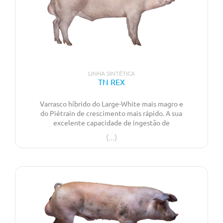
LINHA SINTÉTICA
TN REX
Varrasco híbrido do Large-White mais magro e
do Piétrain de crescimento mais rápido. A sua
excelente capacidade de ingestão de
alimento torna-o numa excelente escolha para
a produção eficiente de porcos de engorda
robustos e de fácil maneio. O TN Rex destaca-
se pelo alto ganho diário com uma excelente
qualidade de carcaça, especialmente em
circunstâncias mais desafiadoras.