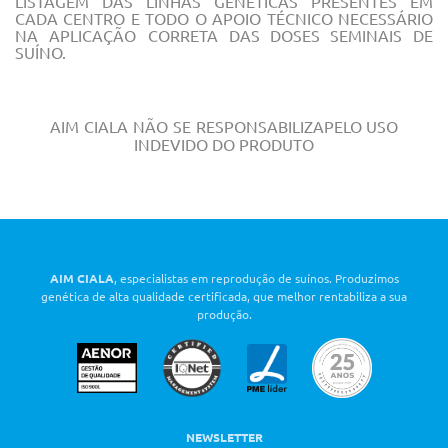
LISTAGEM DAS LINHAS
GENÉTICAS
PRESENTES
EM
CADA
CENTRO
E TODO
O
APOIO
TÉCNICO
NECESSÁRIO
NA
APLICAÇÃO
CORRETA
DAS
DOSES
SEMINAIS
DE
SUÍNO.
AIM
CIALA
NÃO
SE
RESPONSABILIZA
PELO
USO
INDEVIDO
DO
PRODUTO
AIM CIALA
, especialistas em reprodução de suínos. Produzimos
genética de alta qualidade certificada, que melhor rentabiliza a sua
produção.
NEWSLETTER