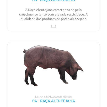
A Raça Alentejana caracteriza-se pelo
crescimento lento com elevada rusticidade. A
qualidade dos produtos do porco alentejano
diferencia-se no ponto de vista organolético e
nutricional. Com boa aptidão como leitão de
assar.
LINHA FINALIZADOR FÊMEA
PA - RAÇA ALENTEJANA