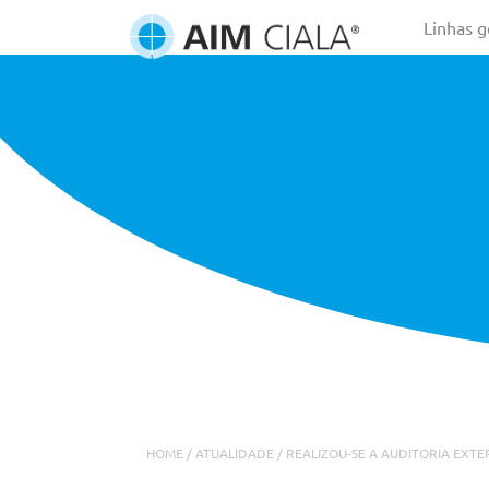
Linhas g
HOME
/
ATUALIDADE
/
REALIZOU-SE A AUDITORIA EXT