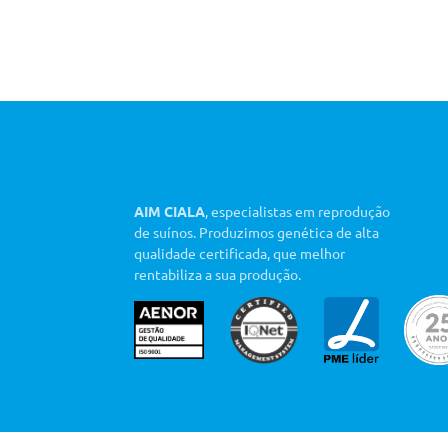
AIM CIALA
, especialistas em reprodução
de suínos. Produzimos genética de alta
qualidade certificada, que melhor
rentabiliza a sua produção.