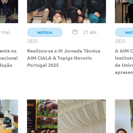
 mai.
21 abr.
NOTÍCIA
NOT
2025
2025
ente no
Realizou-se a III Jornada Técnica
A AIM C
nacional
AIM CIALA & Topigs Norsvin
Institu
odução
Portugal 2025
da Univ
aprese