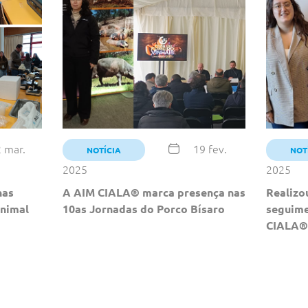
 mar.
19 fev.
NOTÍCIA
NOT
2025
2025
nas
A AIM CIALA® marca presença nas
Realizo
nimal
10as Jornadas do Porco Bísaro
seguim
CIALA