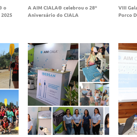
® o
A AIM CIALA® celebrou o 28º
VIII Ga
 2025
Aniversário do CIALA
Porco D