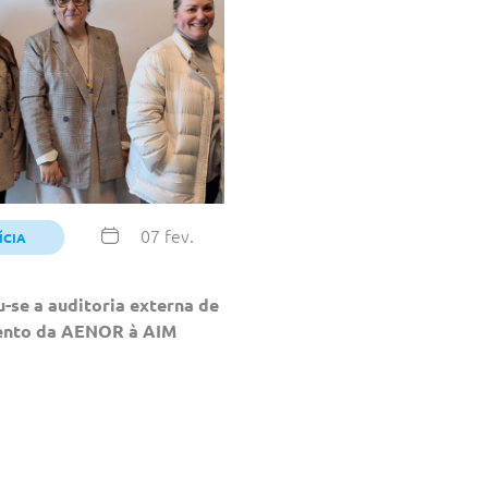
07 fev.
ÍCIA
u-se a auditoria externa de
ento da AENOR à AIM
®