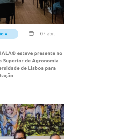
07 abr.
ÍCIA
IALA® esteve presente no
to Superior de Agronomia
ersidade de Lisboa para
ntação