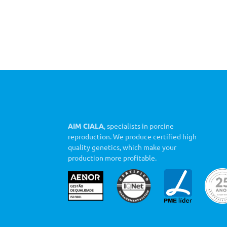
AIM CIALA
, specialists in porcine
reproduction. We produce certified high
quality genetics, which make your
production more profitable.