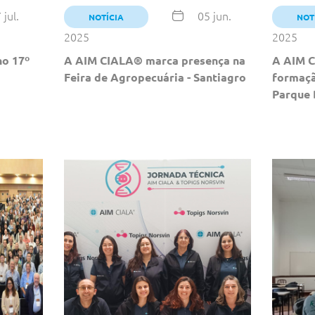
 jul.
05 jun.
NOTÍCIA
NOT
2025
2025
no 17º
A AIM CIALA® marca presença na
A AIM C
Feira de Agropecuária - Santiagro
formaçã
Parque 