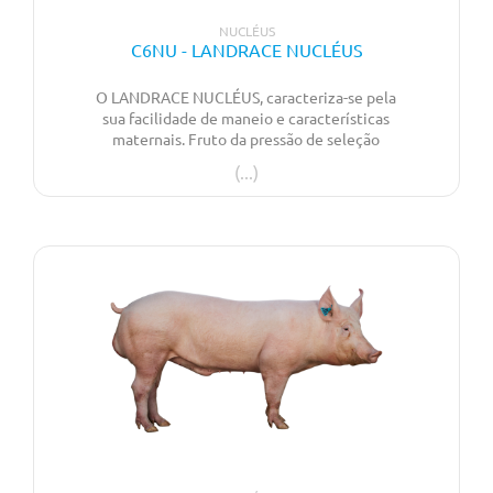
NUCLÉUS
C6NU - LANDRACE NUCLÉUS
O LANDRACE NUCLÉUS, caracteriza-se pela
sua facilidade de maneio e características
maternais. Fruto da pressão de seleção
orientada para as necessidades do mercado
apresenta uma elevada prolificidade,
qualidade de leitão ao nascimento e
excelentes aptidões leiteiras. Apresenta ainda
comprimento e qualidade de carcaça, que
fazem desta raça uma excelente opção para a
linha maternal para o mercado de leitão de
assar.