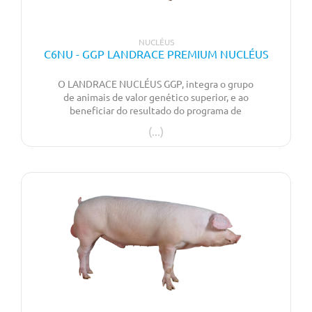
NUCLÉUS
C6NU - GGP LANDRACE PREMIUM NUCLÉUS
O LANDRACE NUCLÉUS GGP, integra o grupo
de animais de valor genético superior, e ao
beneficiar do resultado do programa de
seleção genómica a que foi sujeita esta linha,
garante evolução, progresso genético e
maximização dos resultados zootécnicos. Alia
excelentes resultados reprodutivos, com a
robustez, facilidade de maneio e
comprimento e qualidade de carcaça.