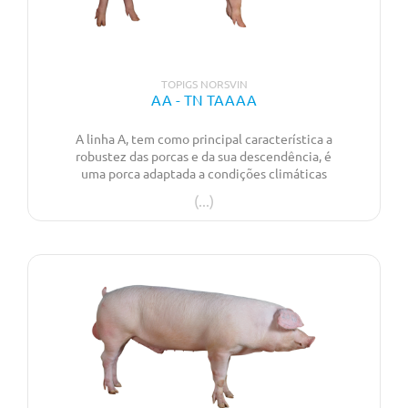
TOPIGS NORSVIN
AA - TN TAAAA
A linha A, tem como principal característica a
robustez das porcas e da sua descendência, é
uma porca adaptada a condições climáticas
desafiadoras que produzem F1’s de rápido
crescimento e robustas. Caracteriza-se por
uma alta fertilidade, alta capacidade de
ingestão e com boa qualidade de carcaça.