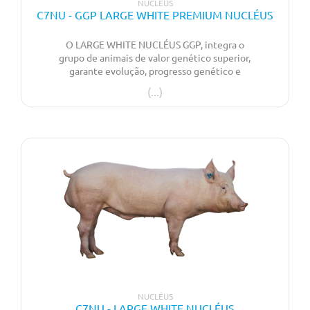
NUCLÉUS
C7NU - GGP LARGE WHITE PREMIUM NUCLÉUS
O LARGE WHITE NUCLÉUS GGP, integra o
grupo de animais de valor genético superior,
garante evolução, progresso genético e
maximização dos resultados zootécnicos. A
pensar no plano de melhoramento em que a
evolução genética está apenas baseada na
introdução de sémen do exterior.
NUCLÉUS
C7NU - LARGE WHITE NUCLÉUS