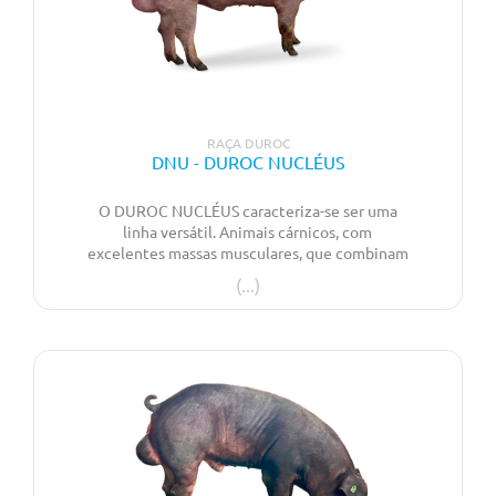
RAÇA DUROC
DNU - DUROC NUCLÉUS
O DUROC NUCLÉUS caracteriza-se ser uma
linha versátil. Animais cárnicos, com
excelentes massas musculares, que combinam
velocidade de crescimento e eficiência
alimentar com uma excelente qualidade de
carne e rendimento em carcaça. Podem ainda
constituir uma excelente opção para a linha
de leitão de assar. Num mercado em constante
mudança permite ter animais enquadrados no
mercado de leitão de assar e leitão para
engorda.