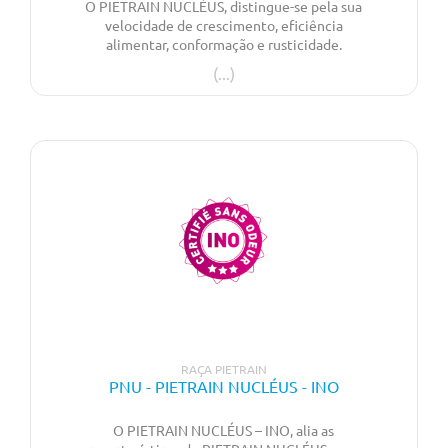
O PIETRAIN NUCLÉUS, distingue-se pela sua
velocidade de crescimento, eficiência
alimentar, conformação e rusticidade.
Excelente qualidade do leitão ao nascimento
– peso e homogeneidade. Rendimento em
carcaça, % de peças nobres e qualidade de
carne reconhecidas e valorizadas pela
indústria. Animais capazes de responder às
exigências dos diferentes mercados –
indústria e carcaça.
RAÇA PIETRAIN
PNU - PIETRAIN NUCLÉUS - INO
O PIETRAIN NUCLÉUS – INO, alia as