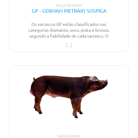
RAÇA PIETRAIN
GP - GERMAN PIETRAIN SUSPIGA
Os varrascos GP estão classificados nas
categorias diamante, ouro, prata e bronze,
segundo a fiabilidade de cada varrasco. O
programa genómico, introduzido desde 2014,
permite aferir que 95% dos varrascos estão
genotipados.
RAÇA DUROC