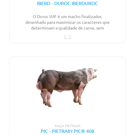
IBERD - DUROC IBERDUROC
O Duroc IMF é um macho finalizador,
desenhado para maximizar os caracteres que
determinam a qualidade de carne, sem
penalizar o rendimento das peças nobres. A
descendência destes animais apresenta um
equilíbrio perfeito, entre qualidade de
carcaça, qualidade de carne e eficiência.
RAÇA PIETRAIN
PIC - PIETRAIN PIC® 408