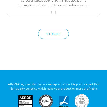
características do PIETRAIN NUCLÉUS, uma
inovação genética - um teste em vida capaz de
determinar a tendência para que a
descendência expresse odor sexual na carcaça.
Os animais classificados como INO garantem
descendência com percentagens residuais de
machos com odor sexual na linha de abate,
evitando a necessidade de castrar,
SEE MORE
melhorando o bem estar animal e permitindo
ainda valorizar o produto final
AIM CIALA
, specialists in porcine reproduction. We produce certified
high quality genetics, which make your production more profitable.